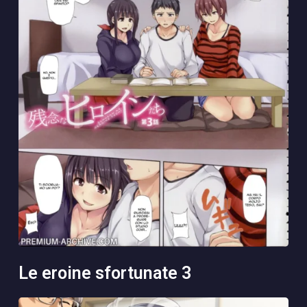
le eroine sfortunate 3