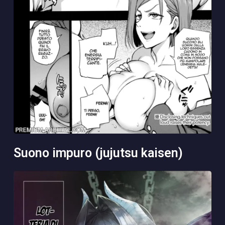
suono impuro (jujutsu kaisen)