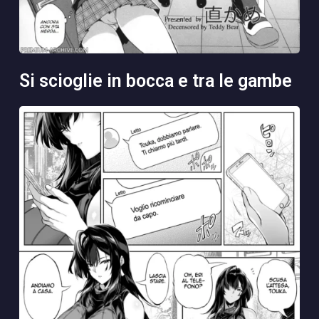
si scioglie in bocca e tra le gambe