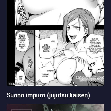
suono impuro (jujutsu kaisen)