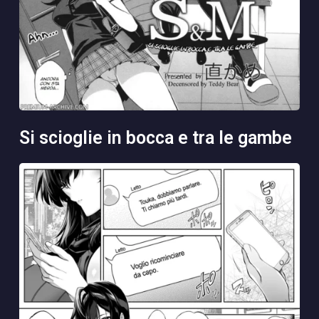
si scioglie in bocca e tra le gambe