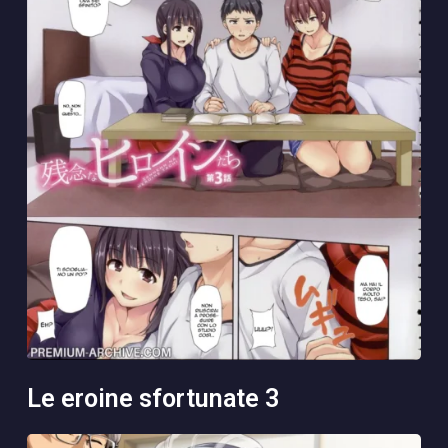
le eroine sfortunate 3