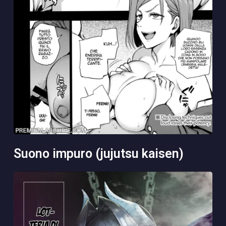
suono impuro (jujutsu kaisen)