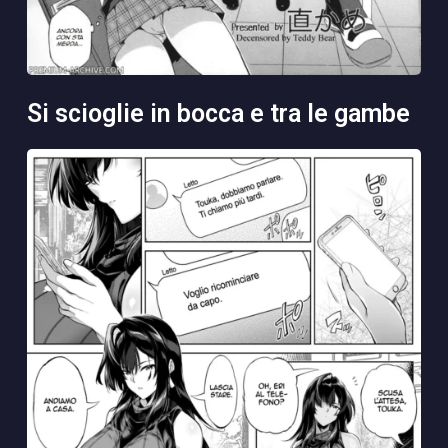
si scioglie in bocca e tra le gambe