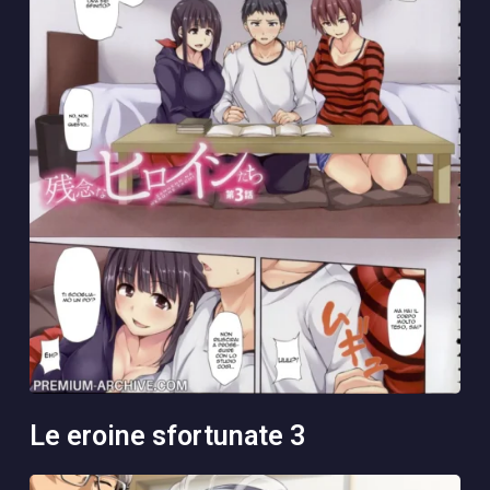
le eroine sfortunate 3