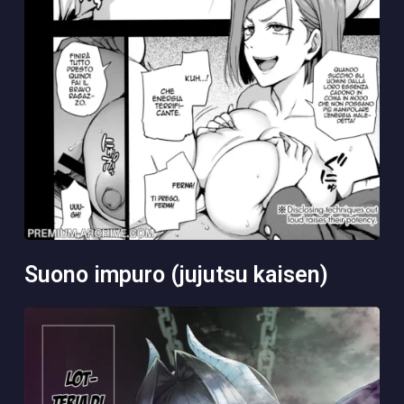
suono impuro (jujutsu kaisen)