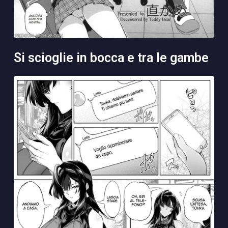
si scioglie in bocca e tra le gambe