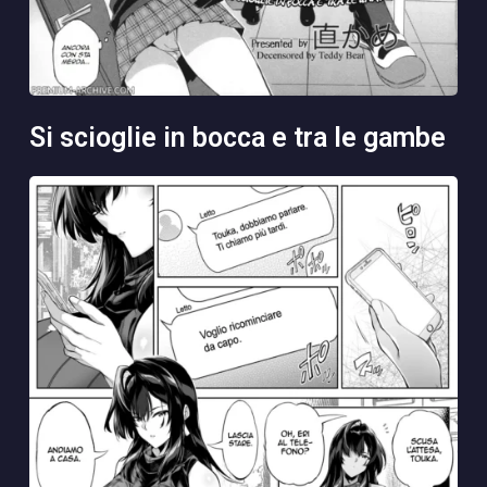
si scioglie in bocca e tra le gambe