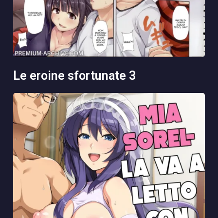
le eroine sfortunate 3