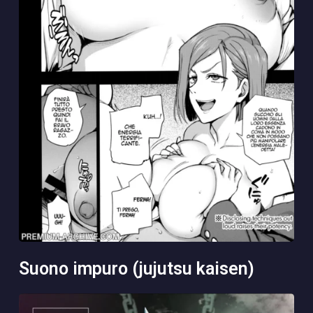
suono impuro (jujutsu kaisen)