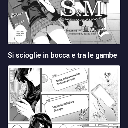
si scioglie in bocca e tra le gambe