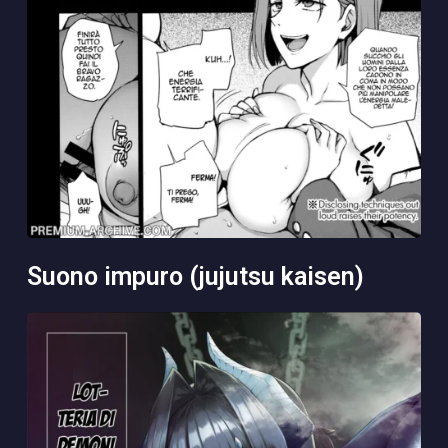
suono impuro (jujutsu kaisen)