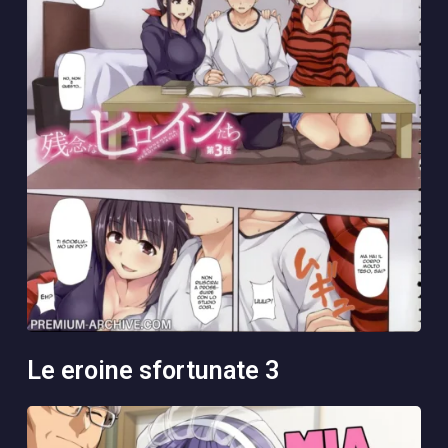
le eroine sfortunate 3