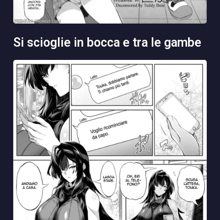
si scioglie in bocca e tra le gambe