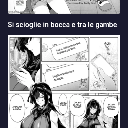
si scioglie in bocca e tra le gambe