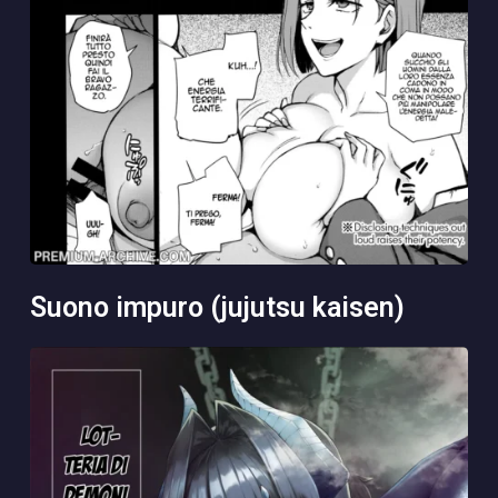
suono impuro (jujutsu kaisen)