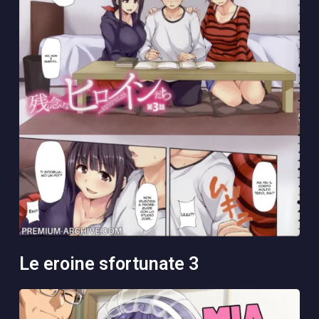
le eroine sfortunate 3